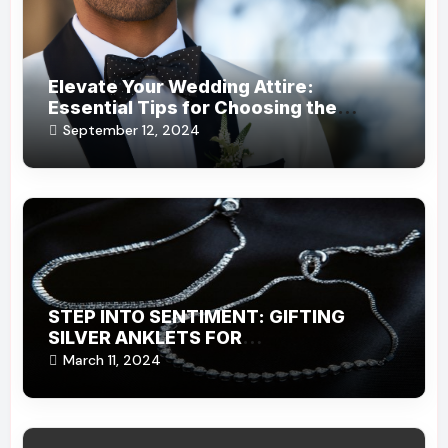
Elevate Your Wedding Attire:
Essential Tips for Choosing the
Perfect Dress and Accessories
September 12, 2024
STEP INTO SENTIMENT: GIFTING
SILVER ANKLETS FOR
UNFORGETTABLE BONDS
March 11, 2024