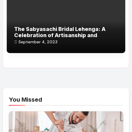
The Sabyasachi Bridal Lehenga: A
Celebration of Artisanship and
Tradition
September 4, 2023
You Missed